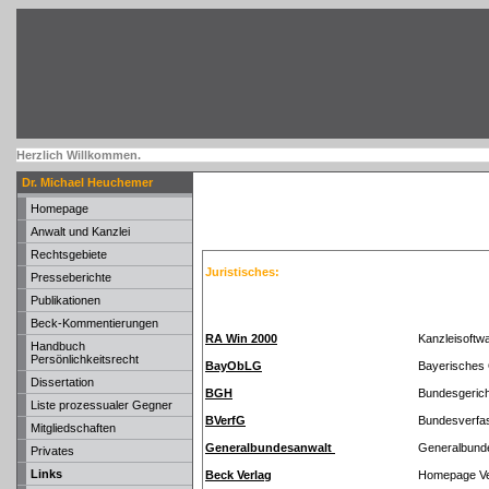
Herzlich Willkommen.
Dr. Michael Heuchemer
Homepage
Anwalt und Kanzlei
Rechtsgebiete
Juristisches:
Presseberichte
Publikationen
Beck-Kommentierungen
RA Win 2000
Kanzleisoftw
Handbuch
Persönlichkeitsrecht
BayObLG
Bayerisches 
Dissertation
BGH
Bundesgerich
Liste prozessualer Gegner
BVerfG
Bundesverfa
Mitgliedschaften
Generalbundesanwalt
Generalbund
Privates
Links
Beck Verlag
Homepage Ve