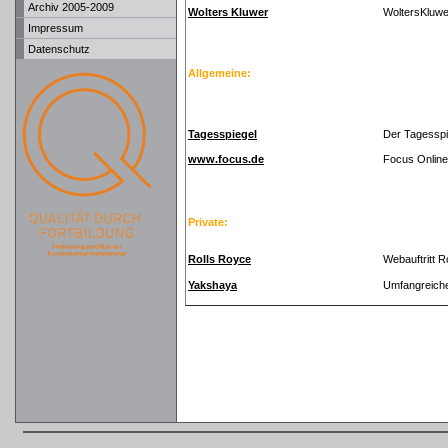
Archiv 2005-2009
Wolters Kluwer
WoltersKluwe
Impressum
Datenschutz
Allgemeine:
Tagesspiegel
Der Tagesspi
www.focus.de
Focus Online
Private:
Rolls Royce
Webauftritt 
Yakshaya
Umfangreiche